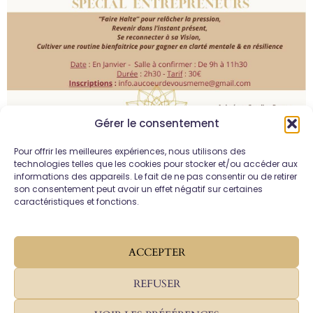
Gérer le consentement
Pour offrir les meilleures expériences, nous utilisons des
technologies telles que les cookies pour stocker et/ou accéder aux
informations des appareils. Le fait de ne pas consentir ou de retirer
son consentement peut avoir un effet négatif sur certaines
Caroline Ramos - Sophrologue, Professeur de
caractéristiques et fonctions.
yoga & Praticienne en Massages ayurvédiques
07 86 46 88 64
ACCEPTER
PRENDRE RDV
REFUSER