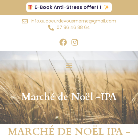
E-Book Anti-Stress offert !
info.aucoeurdevousmeme@gmail.com
07 86 46 88 64
Marché de Noël -IPA
MARCHÉ DE NOËL IPA -